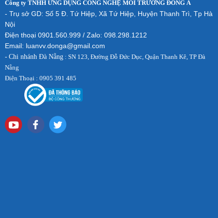
Công ty TNHH ỨNG DỤNG CÔNG NGHỆ MÔI TRƯỜNG ĐÔNG Á
- Trụ sở GD: Số 5 Đ. Tứ Hiệp, Xã Tứ Hiệp, Huyện Thanh Trì, Tp Hà
Nội
Điện thoại 0901.560.999 / Zalo: 098.298.1212
Email: luanvv.donga@gmail.com
-
Chi nhánh Đà Nẵng
: SN 123, Đường Đỗ Đức Dục, Quận Thanh Kê, TP Đà
Nẵng
Điện Thoại : 0905 391 485