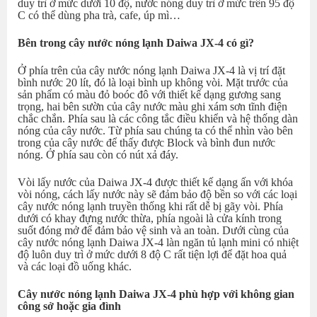
duy trì ở mức dưới 10 độ, nước nóng duy trì ở mức trên 95 độ
C có thể dùng pha trà, cafe, úp mì…
Bên trong cây nước nóng lạnh Daiwa JX-4 có gì?
Ở phía trên của cây nước nóng lạnh Daiwa JX-4 là vị trí đặt
bình nước 20 lít, đó là loại bình up không vòi. Mặt trước của
sản phẩm có màu đỏ boóc đô với thiết kế dạng gương sang
trọng, hai bên sườn của cây nước màu ghi xám sơn tĩnh điện
chắc chắn. Phía sau là các công tắc điều khiển và hệ thống dàn
nóng của cây nước. Từ phía sau chúng ta có thể nhìn vào bên
trong của cây nước để thấy được Block và bình đun nước
nóng. Ở phía sau còn có nút xả đáy.
Vòi lấy nước của Daiwa JX-4 được thiết kế dạng ấn với khóa
vòi nóng, cách lấy nước này sẽ đảm bảo độ bền so với các loại
cây nước nóng lạnh truyền thống khi rất dễ bị gãy vòi. Phía
dưới có khay đựng nước thừa, phía ngoài là cửa kính trong
suốt đóng mở để đảm bảo vệ sinh và an toàn. Dưới cùng của
cây nước nóng lạnh Daiwa JX-4 làn ngăn tủ lạnh mini có nhiệt
độ luôn duy trì ở mức dưới 8 độ C rất tiện lợi để đặt hoa quả
và các loại đồ uống khác.
Cây nước nóng lạnh Daiwa JX-4 phù hợp với không gian
công sở hoặc gia đình