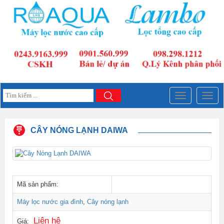
Đây
Đây
là
là
menu
menu
mobile
mobil
CÂY NÓNG LẠNH DAIWA
Mã sản phẩm:
Máy lọc nước gia đình
,
Cây nóng lạnh
Liên hệ
Giá: