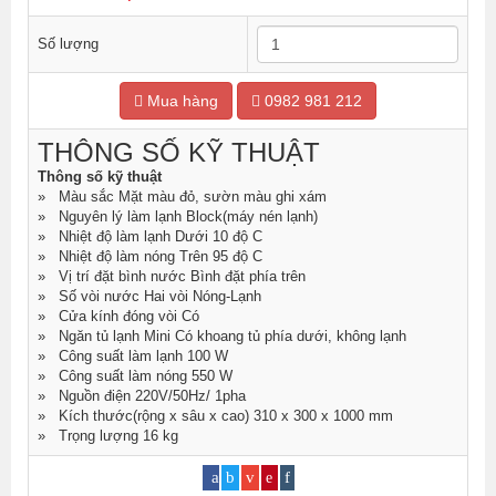
Số lượng
Mua hàng
0982 981 212
THÔNG SỐ KỸ THUẬT
Thông số kỹ thuật
» Màu sắc Mặt màu đỏ, sườn màu ghi xám
» Nguyên lý làm lạnh Block(máy nén lạnh)
» Nhiệt độ làm lạnh Dưới 10 độ C
» Nhiệt độ làm nóng Trên 95 độ C
» Vị trí đặt bình nước Bình đặt phía trên
» Số vòi nước Hai vòi Nóng-Lạnh
» Cửa kính đóng vòi Có
» Ngăn tủ lạnh Mini Có khoang tủ phía dưới, không lạnh
» Công suất làm lạnh 100 W
» Công suất làm nóng 550 W
» Nguồn điện 220V/50Hz/ 1pha
» Kích thước(rộng x sâu x cao) 310 x 300 x 1000 mm
» Trọng lượng 16 kg